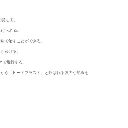
の持ち主。
上げられる。
一瞬で治すことができる。
保ち続ける。
kmで飛行する。
目から「ヒートブラスト」と呼ばれる強力な熱線を