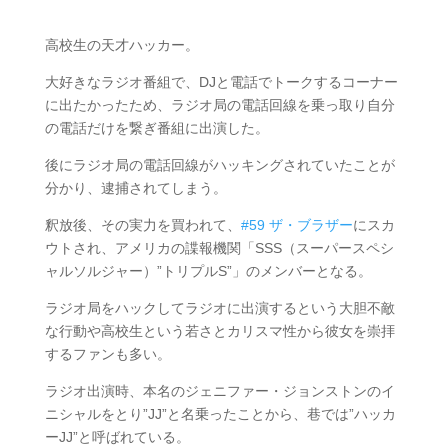
高校生の天才ハッカー。
大好きなラジオ番組で、DJと電話でトークするコーナー
に出たかったため、ラジオ局の電話回線を乗っ取り自分
の電話だけを繋ぎ番組に出演した。
後にラジオ局の電話回線がハッキングされていたことが
分かり、逮捕されてしまう。
釈放後、その実力を買われて、
#59 ザ・ブラザー
にスカ
ウトされ、アメリカの諜報機関「SSS（スーパースペシ
ャルソルジャー）”トリプルS”」のメンバーとなる。
ラジオ局をハックしてラジオに出演するという大胆不敵
な行動や高校生という若さとカリスマ性から彼女を崇拝
するファンも多い。
ラジオ出演時、本名のジェニファー・ジョンストンのイ
ニシャルをとり”JJ”と名乗ったことから、巷では”ハッカ
ーJJ”と呼ばれている。